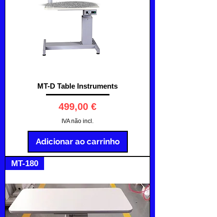
MT-D Table Instruments
Preço
499,00 €
IVA não incl.
Adicionar ao carrinho
MT-180