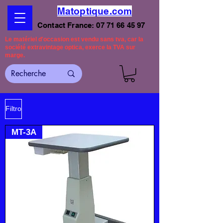
Matoptique.com
Contact France:
07 71 66 45 97
Le matériel d'occasion est vendu sans tva, car la
société extravintage optica, exerce la TVA sur
marge.
Filtro
MT-3A