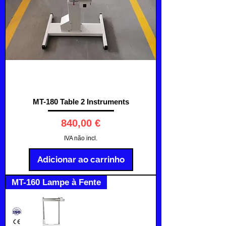
MT-180 Table 2 Instruments
Preço
840,00 €
IVA não incl.
Adicionar ao carrinho
MT-160 Lampe à Fente