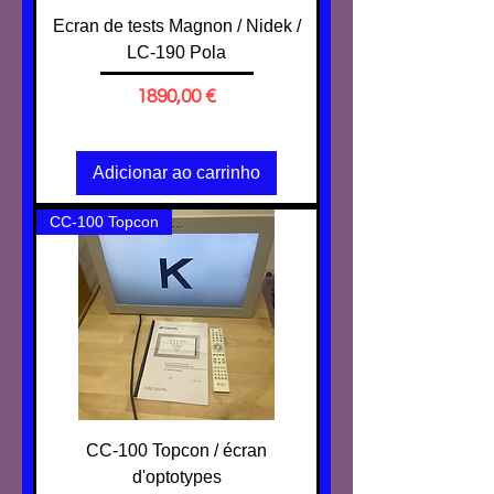
Ecran de tests Magnon / Nidek /
LC-190 Pola
Preço
1890,00 €
IVA não incl.
Adicionar ao carrinho
CC-100 Topcon
CC-100 Topcon / écran
d'optotypes