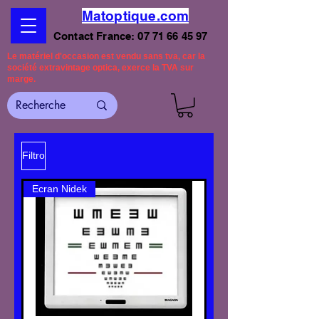
Matoptique.com
Contact France:
07 71 66 45 97
Le matériel d'occasion est vendu sans tva, car la
société extravintage optica, exerce la TVA sur
marge.
Filtro
Ecran Nidek