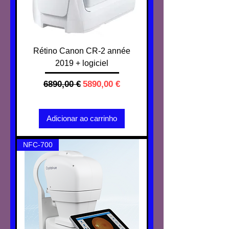
Rétino Canon CR-2 année
2019 + logiciel
Preço normal
Preço promocional
6890,00 €
5890,00 €
IVA não incl.
Adicionar ao carrinho
NFC-700