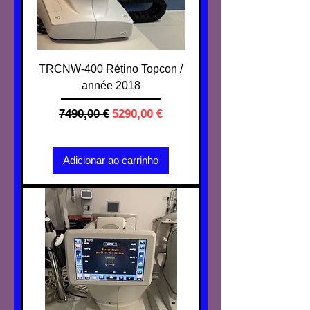
TRCNW-400 Rétino Topcon /
année 2018
Preço normal
Preço promocional
7490,00 €
5290,00 €
IVA não incl.
Adicionar ao carrinho