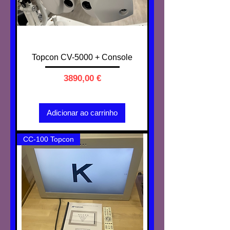
Topcon CV-5000 + Console
Preço
3890,00 €
IVA não incl.
Adicionar ao carrinho
CC-100 Topcon