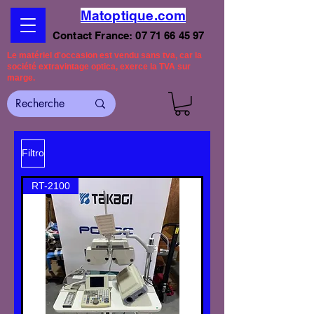
Matoptique.com
Contact France:
07 71 66 45 97
Le matériel d'occasion est vendu sans tva, car la
société extravintage optica, exerce la TVA sur
marge.
Filtro
RT-2100