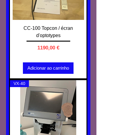
CC-100 Topcon / écran
d'optotypes
Preço
1190,00 €
IVA não incl.
Adicionar ao carrinho
VX-40