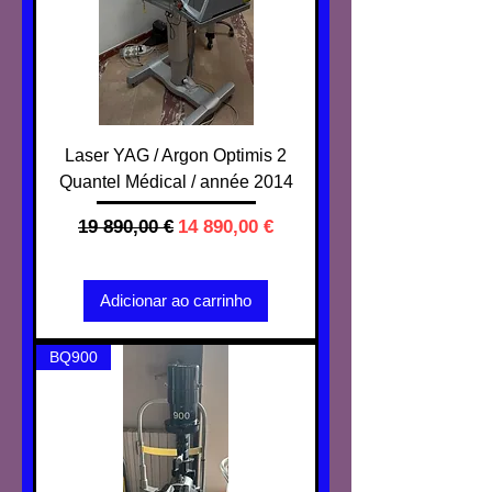
Laser YAG / Argon Optimis 2
Quantel Médical / année 2014
Preço normal
Preço promocional
19 890,00 €
14 890,00 €
IVA não incl.
Adicionar ao carrinho
BQ900