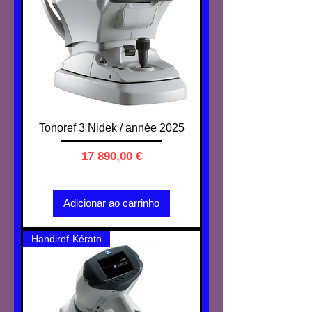
Tonoref 3 Nidek / année 2025
Preço
17 890,00 €
IVA não incl.
Adicionar ao carrinho
Handiref-Kérato