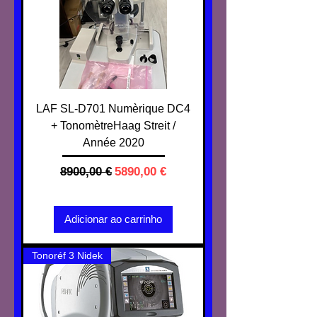
LAF SL-D701 Numèrique DC4
+ TonomètreHaag Streit /
Année 2020
Preço normal
Preço promocional
8900,00 €
5890,00 €
IVA não incl.
Adicionar ao carrinho
Tonoréf 3 Nidek