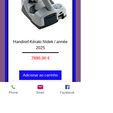
Handiref-Kérato Nidek / année
2025
Preço
7890,00 €
IVA não incl.
Adicionar ao carrinho
RT-6100 Nidek
Phone
Email
Facebook