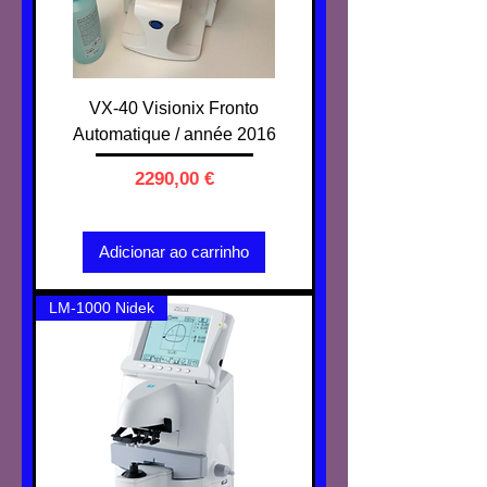
VX-40 Visionix Fronto
Automatique / année 2016
Preço
2290,00 €
IVA não incl.
Adicionar ao carrinho
LM-1000 Nidek