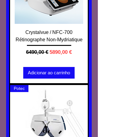
Crystalvue / NFC-700
Rétinographe Non-Mydriatique
Preço normal
Preço promocional
6490,00 €
5890,00 €
IVA não incl.
Adicionar ao carrinho
Potec