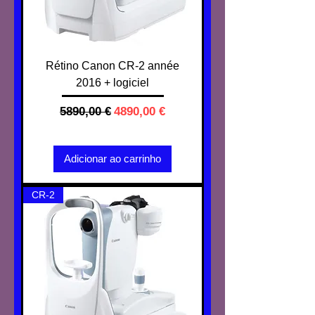
Rétino Canon CR-2 année
2016 + logiciel
Preço normal
Preço promocional
5890,00 €
4890,00 €
IVA não incl.
Adicionar ao carrinho
CR-2