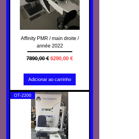
Affinity PMR / main droite /
année 2022
Preço normal
Preço promocional
7890,00 €
6290,00 €
IVA não incl.
Adicionar ao carrinho
OT-2200