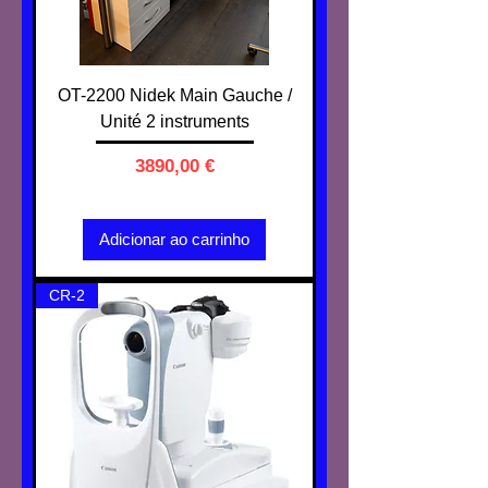
OT-2200 Nidek Main Gauche /
Unité 2 instruments
Preço
3890,00 €
IVA não incl.
Adicionar ao carrinho
CR-2