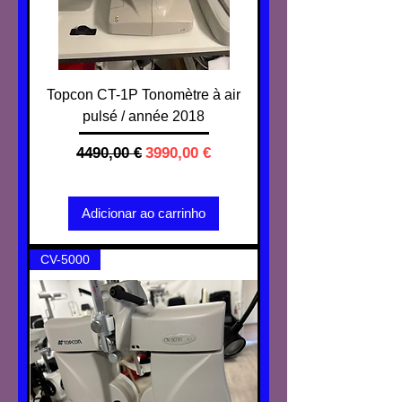
Topcon CT-1P Tonomètre à air
pulsé / année 2018
Preço normal
Preço promocional
4490,00 €
3990,00 €
IVA não incl.
Adicionar ao carrinho
CV-5000