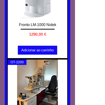
Fronto LM-1000 Nidek
Preço
1290,00 €
IVA não incl.
Adicionar ao carrinho
OT-2200