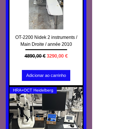
OT-2200 Nidek 2 instruments /
Main Droite / année 2010
Preço normal
Preço promocional
4890,00 €
3290,00 €
IVA não incl.
Adicionar ao carrinho
HRA+OCT Heidelberg