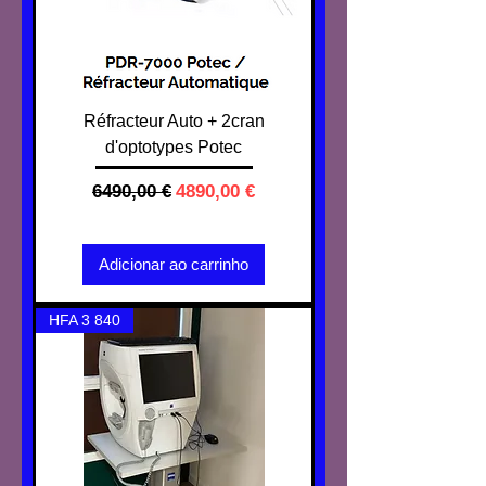
Réfracteur Auto + 2cran
d'optotypes Potec
Preço normal
Preço promocional
6490,00 €
4890,00 €
IVA não incl.
Adicionar ao carrinho
HFA 3 840