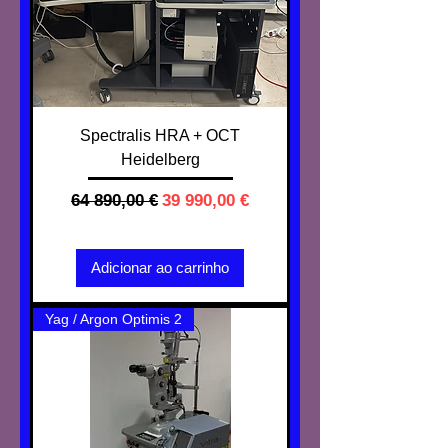
Spectralis HRA + OCT
Heidelberg
Preço normal
Preço promocional
64 890,00 €
39 990,00 €
IVA não incl.
Adicionar ao carrinho
Yag / Argon Optimis 2