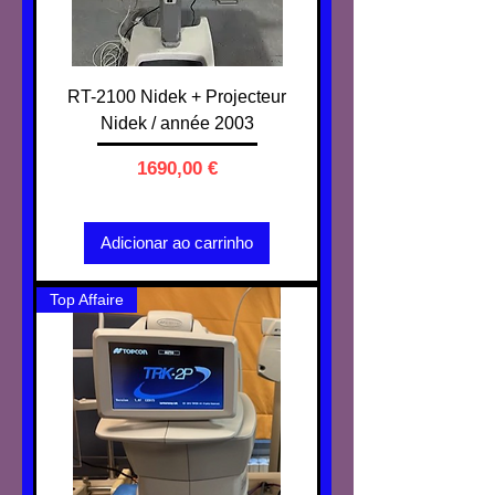
RT-2100 Nidek + Projecteur
Nidek / année 2003
Preço
1690,00 €
IVA não incl.
Adicionar ao carrinho
Top Affaire