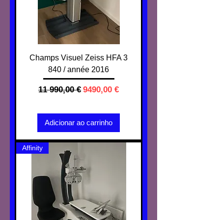
Champs Visuel Zeiss HFA 3
840 / année 2016
Preço normal
Preço promocional
11 990,00 €
9490,00 €
IVA não incl.
Adicionar ao carrinho
Affinity