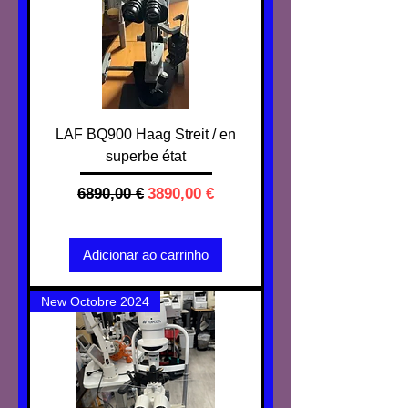
LAF BQ900 Haag Streit / en
superbe état
Preço normal
Preço promocional
6890,00 €
3890,00 €
IVA não incl.
Adicionar ao carrinho
New Octobre 2024