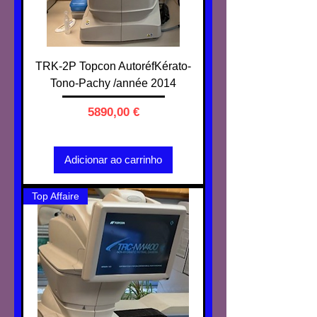
TRK-2P Topcon AutoréfKérato-
Tono-Pachy /année 2014
Preço
5890,00 €
IVA não incl.
Adicionar ao carrinho
Top Affaire