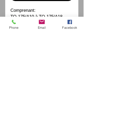
Comprenant:
TO-175/A10 à TO-175/A18
Phone
Email
Facebook
Eurl Extravintage Optica
46 Av Pierre Mendes France
94880 Noiseau
Mr Jérome Kharoubi /
0771664597
Extravintage-optica@outlook.fr
matoptique@gmail.com
RCS:
98763786500013
France