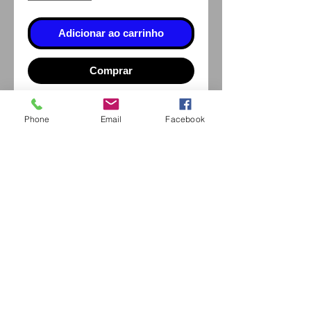
Adicionar ao carrinho
Comprar
Phone
Email
Facebook
Eurl Extravintage Optica
46 Av Pierre Mendes France
94880 Noiseau
Mr Jérome Kharoubi /
0771664597
Extravintage-optica@outlook.fr
matoptique@gmail.com
RCS:
98763786500013
France