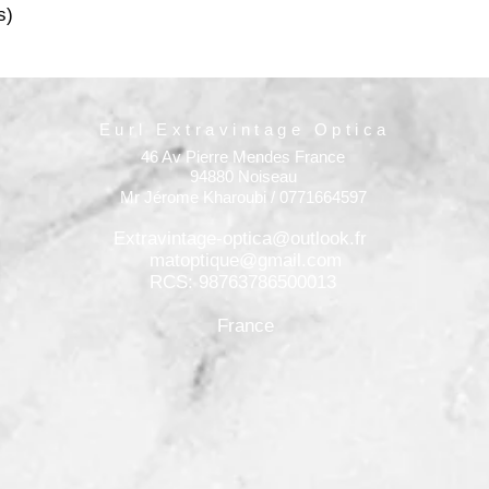
s)
Eurl Extravintage Optica
46 Av Pierre Mendes France
94880 Noiseau
Mr Jérome Kharoubi / 0771664597
Extravintage-optica@outlook.fr
matoptique@gmail.com
RCS: 98763786500013
France