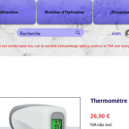
éfraction
Mobilier d'Ophtalmo
Occasio
connexion
 est vendu sans tva, car la société extravintage optica, exerce la TVA sur mar
Thermomètre 
Preço
26,90 €
IVA não incl.