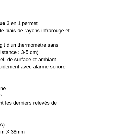
ue
3 en 1 permet
le biais de rayons infrarouge et
agit d’un thermomètre sans
distance : 3-5 cm)
el, de surface et ambiant
apidement avec alarme sonore
gne
e
 les derniers relevés de
AA)
2mm X 38mm