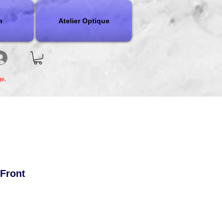
n
Atelier Optique
ge.
Front