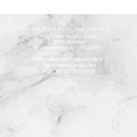
Eurl Extravintage Optica
46 Av Pierre Mendes France
94880 Noiseau
Mr Jérome Kharoubi / 0771664597
Extravintage-optica@outlook.fr
matoptique@gmail.com
RCS: 98763786500013
France