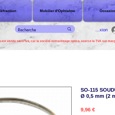
éfraction
Mobilier d'Ophtalmo
Occasio
connexion
 est vendu sans tva, car la société extravintage optica, exerce la TVA sur mar
SO-115 SOUDU
Ø 0,5 mm (2 m
Preço
9,96 €