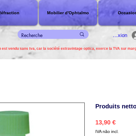
éfraction
Mobilier d'Ophtalmo
Occasio
connexion
 est vendu sans tva, car la société extravintage optica, exerce la TVA sur mar
Produits nett
Preço
13,90 €
IVA não incl.