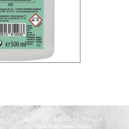
Eurl Extravintage Optica
46 Av Pierre Mendes France