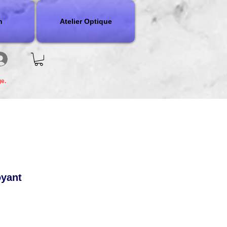
n
Atelier Optique
ge.
oyant