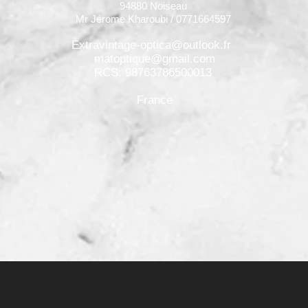
94880 Noiseau
Mr Jérome Kharoubi / 0771664597
Extravintage-optica@outlook.fr
matoptique@gmail.com
RCS: 98763786500013
France