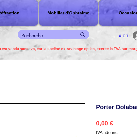
éfraction
Mobilier d'Ophtalmo
Occasio
connexion
 est vendu sans tva, car la société extravintage optica, exerce la TVA sur mar
Porter Dolab
Preço
0,00 €
IVA não incl.