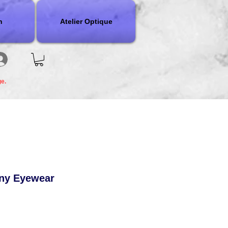
n
Atelier Optique
ge.
any Eyewear