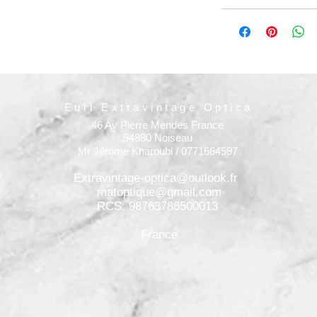
Eurl Extravintage Optica
46 Av Pierre Mendes France
94880 Noiseau
Mr Jérome Kharoubi / 0771664597
Extravintage-optica@outlook.fr
matoptique@gmail.com
RCS: 98763786500013
France