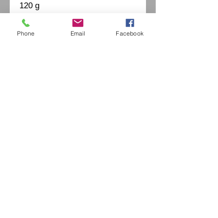
120 g
Phone
Email
Facebook
Eurl Extravintage Optica
46 Av Pierre Mendes France
94880 Noiseau
Mr Jérome Kharoubi /
0771664597
Extravintage-optica@outlook.fr
matoptique@gmail.com
RCS:
98763786500013
France