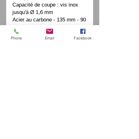
Capacité de coupe : vis inox
jusqu'à Ø 1,6 mm
Acier au carbone - 135 mm - 90
g
Phone
Email
Facebook
Eurl Extravintage Optica
46 Av Pierre Mendes France
94880 Noiseau
Mr Jérome Kharoubi /
0771664597
Extravintage-optica@outlook.fr
matoptique@gmail.com
RCS:
98763786500013
France