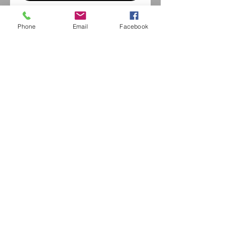
Phone
Email
Facebook
Eurl Extravintage Optica
46 Av Pierre Mendes France
94880 Noiseau
Mr Jérome Kharoubi /
0771664597
Extravintage-optica@outlook.fr
matoptique@gmail.com
RCS:
98763786500013
France