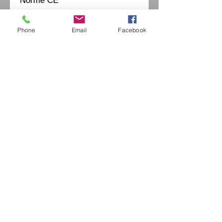
Norme CE
Phone
Email
Facebook
Eurl Extravintage Optica
46 Av Pierre Mendes France
94880 Noiseau
Mr Jérome Kharoubi /
0771664597
Extravintage-optica@outlook.fr
matoptique@gmail.com
RCS:
98763786500013
France