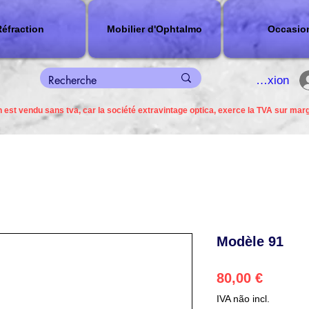
éfraction
Mobilier d'Ophtalmo
Occasio
connexion
 est vendu sans tva, car la société extravintage optica, exerce la TVA sur mar
Modèle 91
Preço
80,00 €
IVA não incl.