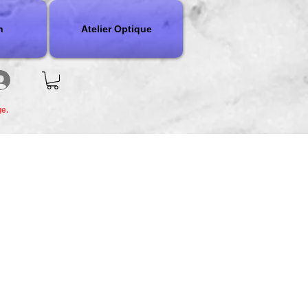
n
Atelier Optique
ge.