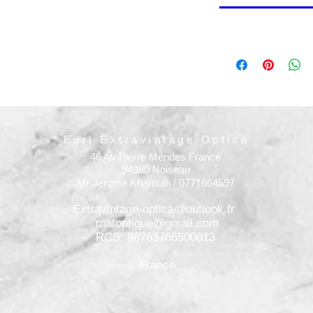
Eurl Extravintage Optica
46 Av Pierre Mendes France
94880 Noiseau
Mr Jérome Kharoubi / 0771664597
Extravintage-optica@outlook.fr
matoptique@gmail.com
RCS: 98763786500013
France