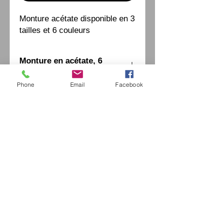
Monture acétate disponible en 3
tailles et 6 couleurs
Monture en acétate, 6
couleurs - 3 tailles
Phone
Email
Facebook
Eurl Extravintage Optica
46 Av Pierre Mendes France
94880 Noiseau
Mr Jérome Kharoubi /
0771664597
Extravintage-optica@outlook.fr
matoptique@gmail.com
RCS:
98763786500013
France