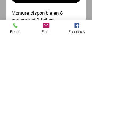
Monture disponible en 8
couleurs et 3 tailles
Phone
Email
Facebook
Eurl Extravintage Optica
46 Av Pierre Mendes France
94880 Noiseau
Mr Jérome Kharoubi /
0771664597
Extravintage-optica@outlook.fr
matoptique@gmail.com
RCS:
98763786500013
France