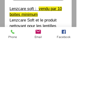
Lenzcare soft :
vendu par 10
boites minimum
Lenzcare Soft et le produit
nettoyant pour les lentilles
souples
Phone
Email
Facebook
Eurl Extravintage Optica
46 Av Pierre Mendes France
94880 Noiseau
Mr Jérome Kharoubi /
0771664597
Extravintage-optica@outlook.fr
matoptique@gmail.com
RCS:
98763786500013
France