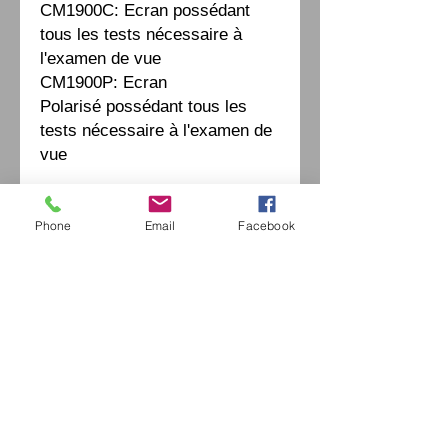
CM1900C: Ecran possédant
tous les tests nécessaire à
l'examen de vue
CM1900P: Ecran
Polarisé possédant tous les
tests nécessaire à l'examen de
vue
Fiche Technique
Phone
Email
Facebook
Parameter:
Panel: 23.6'
Pixel Format: 1920×1080
Includes polarizing test, can
Eurl Extravintage Optica
do double eyes balance test
46 Av Pierre Mendes France
94880 Noiseau
Red & Green deepness
Mr Jérome Kharoubi /
0771664597
adjustment
Extravintage-optica@outlook.fr
Contrast test
matoptique@gmail.com