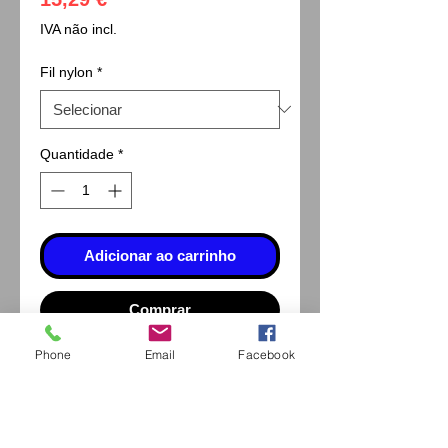
IVA não incl.
Fil nylon
*
Quantidade
*
Adicionar ao carrinho
Comprar
Phone
Email
Facebook
Permet, après brossage, de
supprimer l'aspect mar de la
tranche des verres meulés