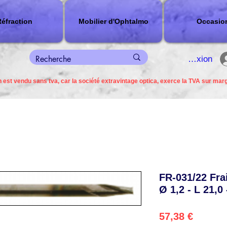
éfraction
Mobilier d'Ophtalmo
Occasio
connexion
 est vendu sans tva, car la société extravintage optica, exerce la TVA sur mar
FR-031/22 Fra
Ø 1,2 - L 21,0 
Preço
57,38 €