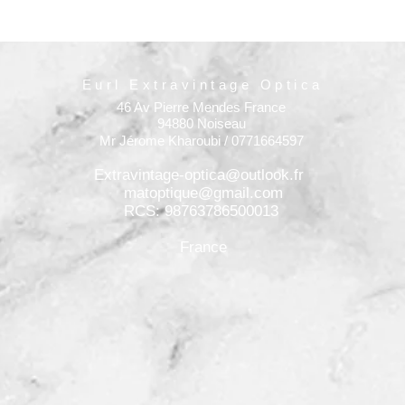
Eurl Extravintage Optica
46 Av Pierre Mendes France
94880 Noiseau
Mr Jérome Kharoubi / 0771664597
Extravintage-optica@outlook.fr
matoptique@gmail.com
RCS: 98763786500013
France