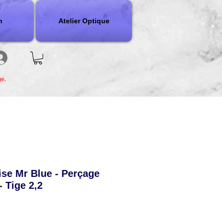
n
Atelier Optique
ge.
ise Mr Blue - Perçage
- Tige 2,2