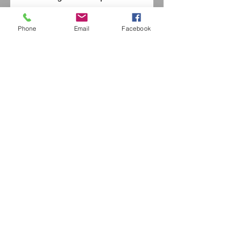
Phone
Email
Facebook
Eurl Extravintage Optica
46 Av Pierre Mendes France
94880 Noiseau
Mr Jérome Kharoubi /
0771664597
Extravintage-optica@outlook.fr
matoptique@gmail.com
RCS:
98763786500013
France