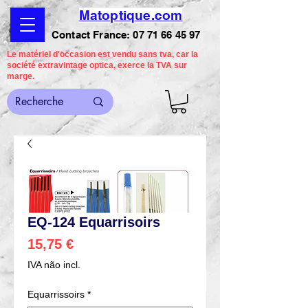
Matoptique.com
Contact France:
07 71 66 45 97
Le matériel d'occasion est vendu sans tva, car la
société extravintage optica, exerce la TVA sur
marge.
EQ-124 Equarrisoirs
Preço
15,75 €
IVA não incl.
Equarrissoirs
*