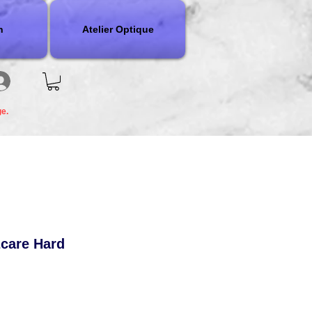
n
Atelier Optique
ge.
zcare Hard