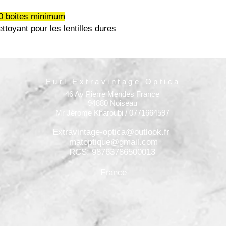
0 boites minimum
ttoyant pour les lentilles dures
Eurl Extravintage Optica
46 Av Pierre Mendes France
94880 Noiseau
Mr Jérome Kharoubi / 0771664597
Extravintage-optica@outlook.fr
matoptique@gmail.com
RCS: 98763786500013
France