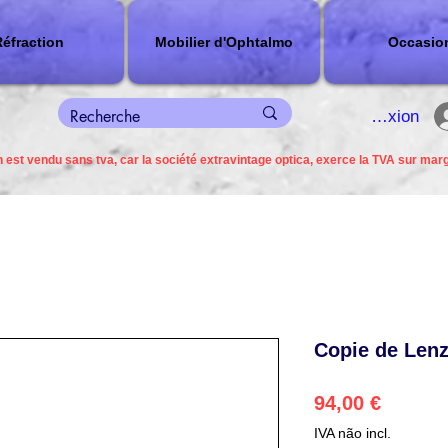
éfraction
Mobilier d'Ophtalmo
Occasio
connexion
 est vendu sans tva, car la société extravintage optica, exerce la TVA sur mar
Copie de Len
Preço
94,00 €
IVA não incl.