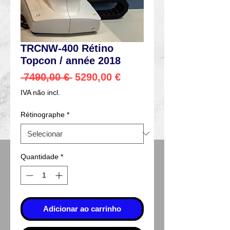
TRCNW-400 Rétino
Topcon / année 2018
Preço
Preço
 7490,00 € 
5290,00 €
normal
promocional
IVA não incl.
Rétinographe
*
Quantidade
*
Adicionar ao carrinho