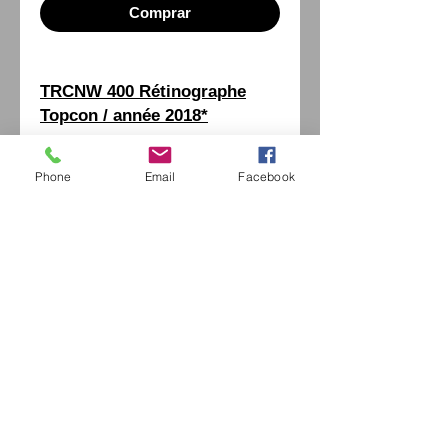
Comprar
TRCNW 400 Rétinographe
Topcon / année 2018*
* Frais de port en sus.
Phone
Email
Facebook
Eurl Extravintage Optica
46 Av Pierre Mendes France
94880 Noiseau
Mr Jérome Kharoubi /
0771664597
Extravintage-optica@outlook.fr
matoptique@gmail.com
RCS:
98763786500013
France