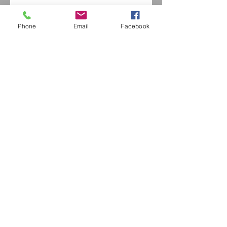
Phone
Email
Facebook
Eurl Extravintage Optica
46 Av Pierre Mendes France
94880 Noiseau
Mr Jérome Kharoubi /
0771664597
Extravintage-optica@outlook.fr
matoptique@gmail.com
RCS:
98763786500013
France