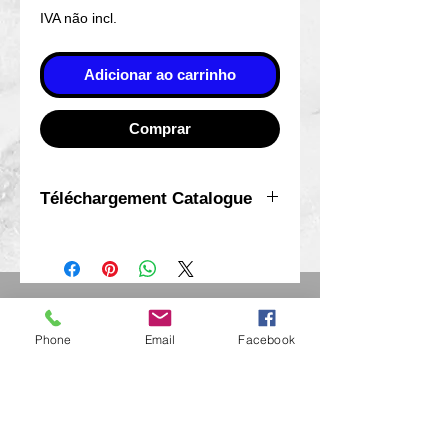
normal
promocional
IVA não incl.
Adicionar ao carrinho
Comprar
Téléchargement Catalogue
Pour télécharger le fichier
vous devez valider un
paiement à Zero Euro
Eurl Extravintage Optica
46 Av Pierre Mendes France
Phone
Email
Facebook
94880 Noiseau
Mr Jérome Kharoubi /
0771664597
Extravintage-optica@outlook.fr
matoptique@gmail.com
RCS:
98763786500013