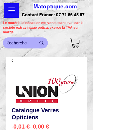
Matoptique.com
Contact France:
07 71 66 45 97
Le matériel d'occasion est vendu sans tva, car la
société extravintage optica, exerce la TVA sur
marge.
Catalogue Verres
Opticiens
Preço
Preço
 0,01 € 
0,00 €