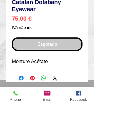
Catalan Dolabany
Eyewear
Preço
75,00 €
IVA não incl.
Esgotado
Monture Acétate
Eurl Extravintage Optica
46 Av Pierre Mendes France
Phone
Email
Facebook
94880 Noiseau
Mr Jérome Kharoubi /
0771664597
Extravintage-optica@outlook.fr
matoptique@gmail.com
RCS:
98763786500013