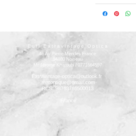
Eurl Extravintage Optica
46 Av Pierre Mendes France
94880 Noiseau
Mr Jérome Kharoubi / 0771664597
Extravintage-optica@outlook.fr
matoptique@gmail.com
RCS: 98763786500013
France