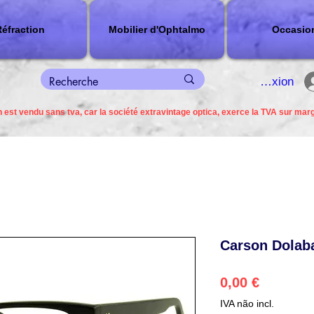
éfraction
Mobilier d'Ophtalmo
Occasio
connexion
 est vendu sans tva, car la société extravintage optica, exerce la TVA sur mar
Carson Dolab
Preço
0,00 €
IVA não incl.