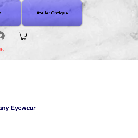
n
Atelier Optique
ge.
any Eyewear