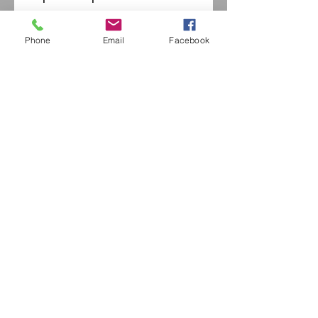
Phone
Email
Facebook
Eurl Extravintage Optica
46 Av Pierre Mendes France
94880 Noiseau
Mr Jérome Kharoubi /
0771664597
Extravintage-optica@outlook.fr
matoptique@gmail.com
RCS:
98763786500013
France