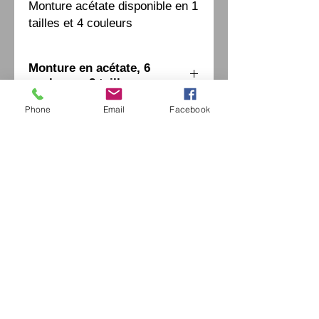
Monture acétate disponible en 1 
tailles et 4 couleurs
Monture en acétate, 6
couleurs - 2 tailles
Phone
Email
Facebook
Eurl Extravintage Optica
46 Av Pierre Mendes France
94880 Noiseau
Mr Jérome Kharoubi /
0771664597
Extravintage-optica@outlook.fr
matoptique@gmail.com
RCS:
98763786500013
France