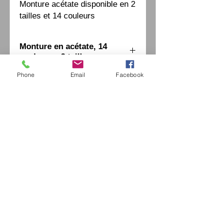
Monture acétate disponible en 2 
tailles et 14 couleurs
Monture en acétate, 14
couleurs - 2 tailles
Phone
Email
Facebook
Eurl Extravintage Optica
46 Av Pierre Mendes France
94880 Noiseau
Mr Jérome Kharoubi /
0771664597
Extravintage-optica@outlook.fr
matoptique@gmail.com
RCS:
98763786500013
France