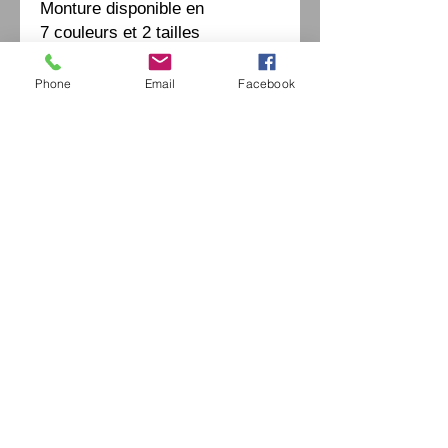
Monture disponible en
7 couleurs et 2 tailles
Phone
Email
Facebook
Eurl Extravintage Optica
46 Av Pierre Mendes France
94880 Noiseau
Mr Jérome Kharoubi /
0771664597
Extravintage-optica@outlook.fr
matoptique@gmail.com
RCS:
98763786500013
France