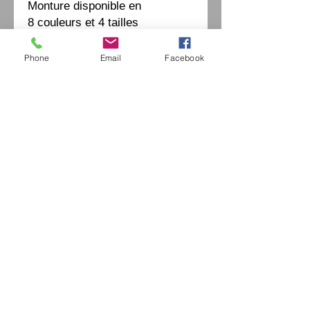
Monture disponible en
8 couleurs et 4 tailles
Phone
Email
Facebook
Eurl Extravintage Optica
46 Av Pierre Mendes France
94880 Noiseau
Mr Jérome Kharoubi /
0771664597
Extravintage-optica@outlook.fr
matoptique@gmail.com
RCS:
98763786500013
France