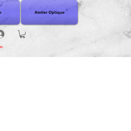
n
Atelier Optique
ge.