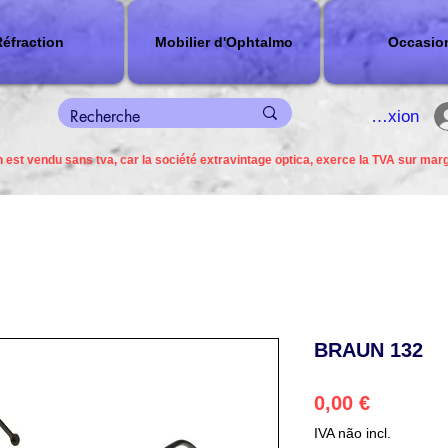
éfraction
Mobilier d'Ophtalmo
Occasio
connexion
 est vendu sans tva, car la société extravintage optica, exerce la TVA sur mar
BRAUN 132
Preço
0,00 €
IVA não incl.