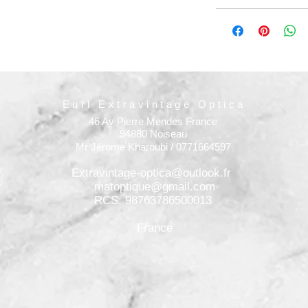
Eurl Extravintage Optica
46 Av Pierre Mendes France
94880 Noiseau
Mr Jérome Kharoubi / 0771664597
Extravintage-optica@outlook.fr
matoptique@gmail.com
RCS: 98763786500013
France