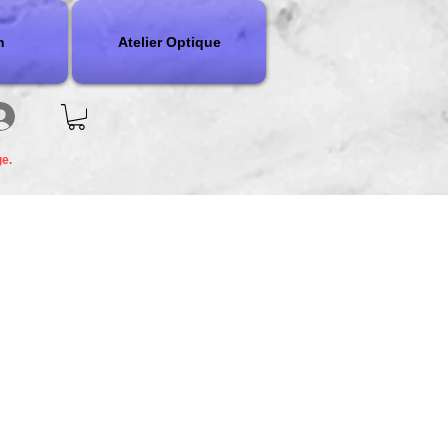
n
Atelier Optique
ge.