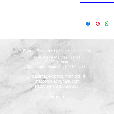
Eurl Extravintage Optica
46 Av Pierre Mendes France
94880 Noiseau
Mr Jérome Kharoubi / 0771664597
Extravintage-optica@outlook.fr
matoptique@gmail.com
RCS: 98763786500013
France