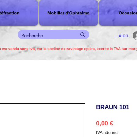
éfraction
Mobilier d'Ophtalmo
Occasio
connexion
 est vendu sans tva, car la société extravintage optica, exerce la TVA sur mar
BRAUN 101
Preço
0,00 €
IVA não incl.