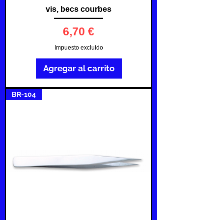
vis, becs courbes
Precio
6,70 €
Impuesto excluido
Agregar al carrito
BR-104