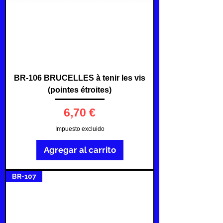
BR-106 BRUCELLES à tenir les vis
(pointes étroites)
Precio
6,70 €
Impuesto excluido
Agregar al carrito
BR-107