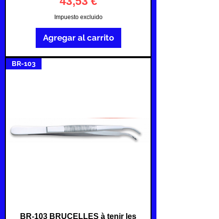
Precio
43,53 €
Impuesto excluido
Agregar al carrito
BR-103
BR-103 BRUCELLES à tenir les