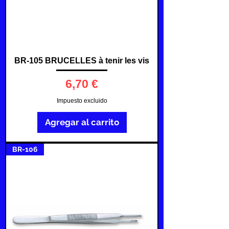
BR-105 BRUCELLES à tenir les vis
Precio
6,70 €
Impuesto excluido
Agregar al carrito
BR-106