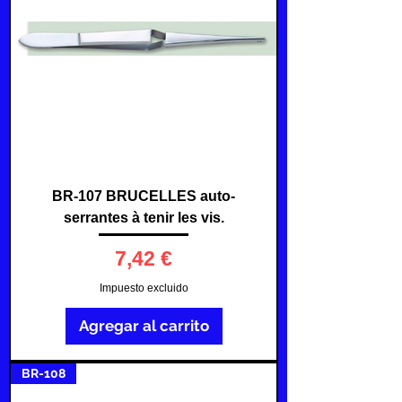
BR-107 BRUCELLES auto-
serrantes à tenir les vis.
Precio
7,42 €
Impuesto excluido
Agregar al carrito
BR-108