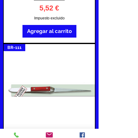
Precio
5,52 €
Impuesto excluido
Agregar al carrito
BR-111