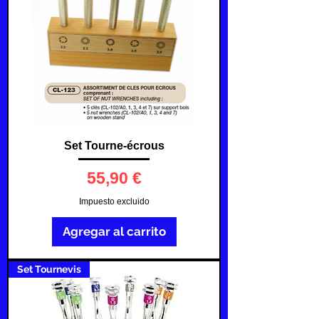
Set Tourne-écrous
Precio
55,90 €
Impuesto excluido
Agregar al carrito
Set Tournevis