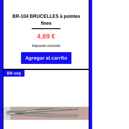
BR-104 BRUCELLES à pointes
fines
Precio
4,89 €
Impuesto excluido
Agregar al carrito
BR-105