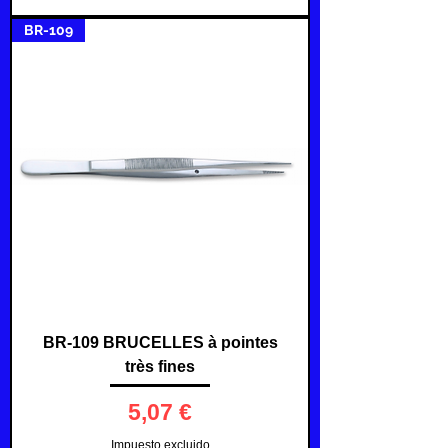
BR-109
BR-109 BRUCELLES à pointes
très fines
Precio
5,07 €
Impuesto excluido