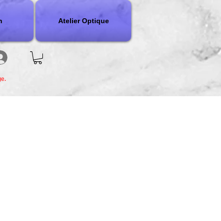
n
Atelier Optique
ge.