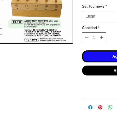
Set Tournevis
*
Elegir
Cantidad
*
Ag
R