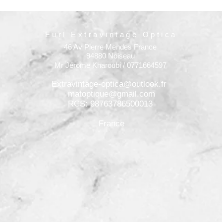
Eurl Extravintage Optica
46 Av Pierre Mendes France
94880 Noiseau
Mr Jérome Kharoubi / 0771664597
Extravintage-optica@outlook.fr
matoptique@gmail.com
RCS: 98763786500013
France