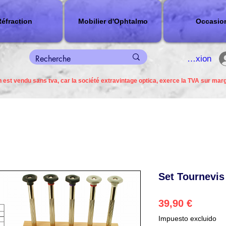
éfraction
Mobilier d'Ophtalmo
Occasio
connexion
 est vendu sans tva, car la société extravintage optica, exerce la TVA sur mar
Set Tournevis
Precio
39,90 €
Impuesto excluido