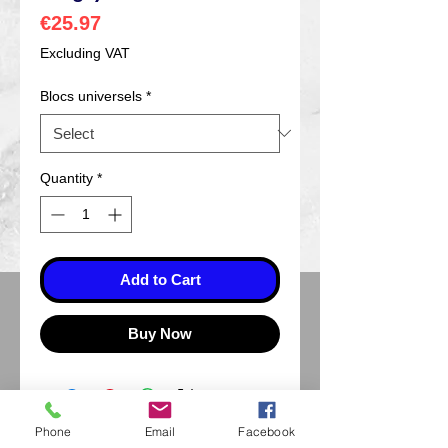
Price
€25.97
Excluding VAT
Blocs universels
*
Quantity
*
Add to Cart
Buy Now
Phone
Email
Facebook
Eurl Extravintage Optica