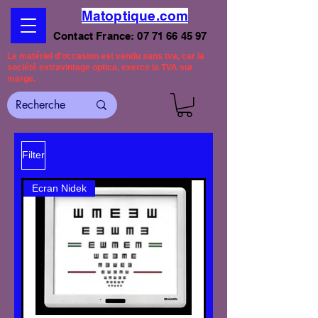
Matoptique.com
Contact France:
07 71 66 45 97
Le matériel d'occasion est vendu sans tva, car la
société extravintage optica, exerce la TVA sur
marge.
Filter
Ecran Nidek