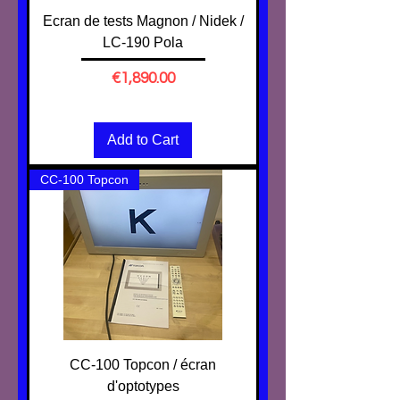
Ecran de tests Magnon / Nidek /
LC-190 Pola
Price
€1,890.00
Excluding VAT
Add to Cart
CC-100 Topcon
CC-100 Topcon / écran
d'optotypes