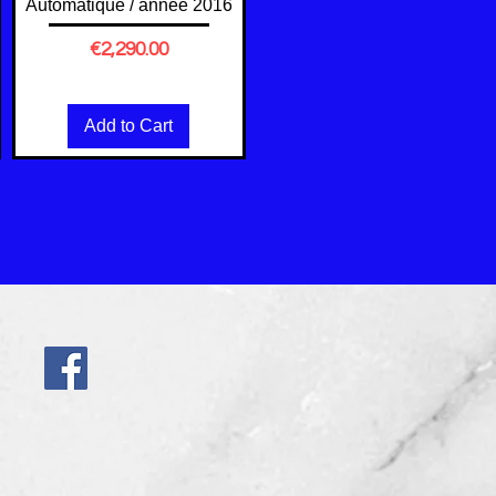
Automatique / année 2016
Price
€2,290.00
Excluding VAT
Add to Cart