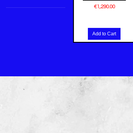
Price
€1,290.00
Fronto CH Pops
Excluding VAT
LM-1000 Nidek
LM-500 Nidek
Add to Cart