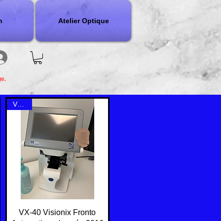
n
Atelier Optique
ge.
VX-40
Quick View
VX-40 Visionix Fronto