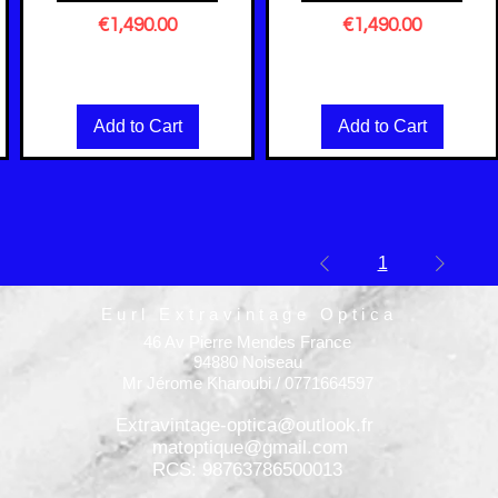
Price
Price
€1,490.00
€1,490.00
Excluding VAT
Excluding VAT
Add to Cart
Add to Cart
1
Eurl Extravintage Optica
46 Av Pierre Mendes France
94880 Noiseau
Mr Jérome Kharoubi / 0771664597
Extravintage-optica@outlook.fr
matoptique@gmail.com
RCS: 98763786500013