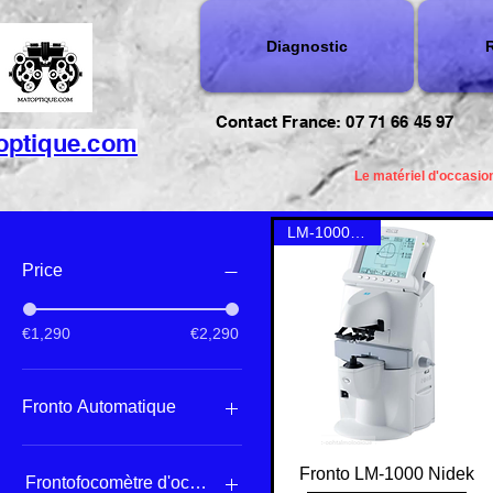
Diagnostic
R
Contact France: 07 71 66 45 97
optique.com
Le matériel d'occasion
LM-1000 Nidek
Price
€1,290
€2,290
Fronto Automatique
VX-40 Visionix
Quick View
Fronto LM-1000 Nidek
Frontofocomètre d'occasion