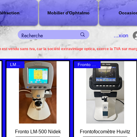
éfraction
Mobilier d'Ophtalmo
Occasio
connexion
 est vendu sans tva, car la société extravintage optica, exerce la TVA sur mar
LM-500
Fronto Huvitz
Quick View
Quick View
Fronto LM-500 Nidek
Frontofocomètre Huvitz