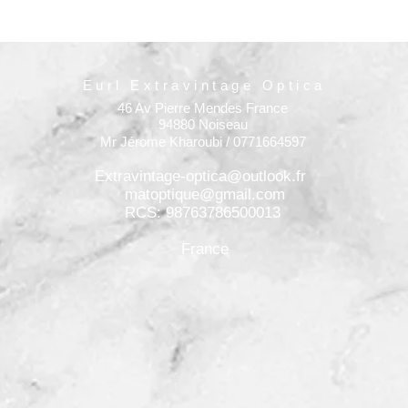
Eurl Extravintage Optica
46 Av Pierre Mendes France
94880 Noiseau
Mr Jérome Kharoubi / 0771664597
Extravintage-optica@outlook.fr
matoptique@gmail.com
RCS: 98763786500013
France