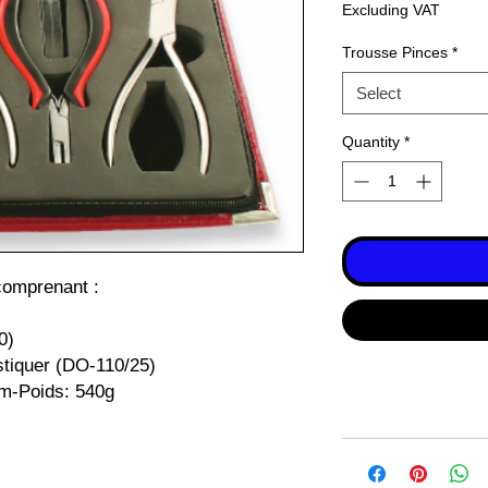
Excluding VAT
Trousse Pinces
*
Select
Quantity
*
comprenant :
0)
stiquer (DO-110/25)
m-Poids: 540g