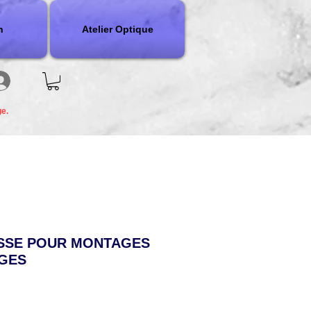
n
Atelier Optique
ge.
USSE POUR MONTAGES
GES