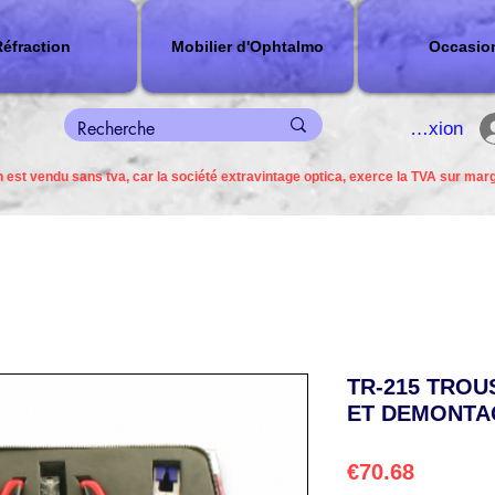
éfraction
Mobilier d'Ophtalmo
Occasio
connexion
 est vendu sans tva, car la société extravintage optica, exerce la TVA sur mar
TR-215 TRO
ET DEMONTA
Price
€70.68