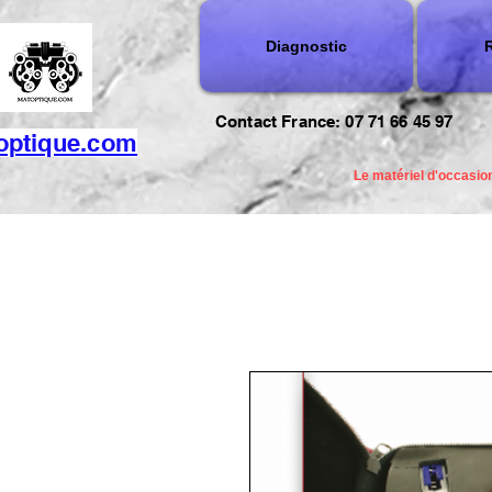
Diagnostic
R
Contact France: 07 71 66 45 97
optique.com
Le matériel d'occasion