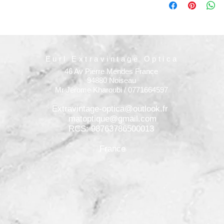
Eurl Extravintage Optica
46 Av Pierre Mendes France
94880 Noiseau
Mr Jérome Kharoubi / 0771664597
Extravintage-optica@outlook.fr
matoptique@gmail.com
RCS: 98763786500013
France