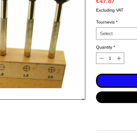
Price
€47.87
Excluding VAT
Tournevis
*
Select
Quantity
*