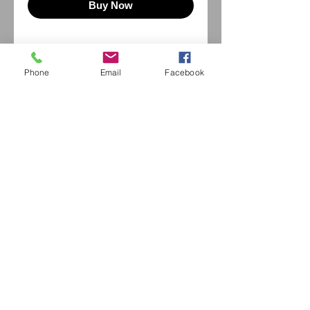
Buy Now
Phone
Email
Facebook
Eurl Extravintage Optica
46 Av Pierre Mendes France
94880 Noiseau
Mr Jérome Kharoubi /
0771664597
Extravintage-optica@outlook.fr
matoptique@gmail.com
RCS:
98763786500013
France