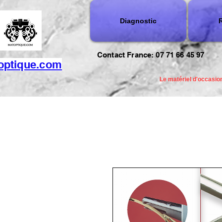
Diagnostic
R
Contact France: 07 71 66 45 97
optique.com
Le matériel d'occasion