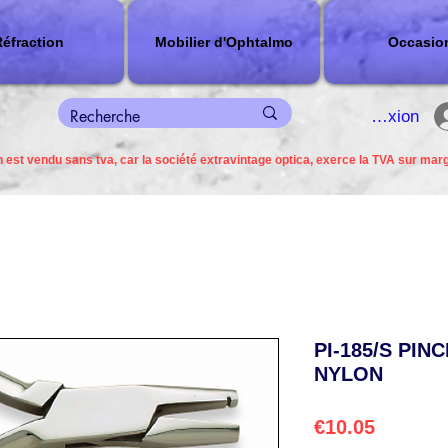
éfraction
Mobilier d'Ophtalmo
Occasio
connexion
 est vendu sans tva, car la société extravintage optica, exerce la TVA sur mar
PI-185/S PIN
NYLON
Price
€10.05