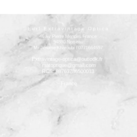
Eurl Extravintage Optica
46 Av Pierre Mendes France
94880 Noiseau
Mr Jérome Kharoubi / 0771664597
Extravintage-optica@outlook.fr
matoptique@gmail.com
RCS: 98763786500013
France