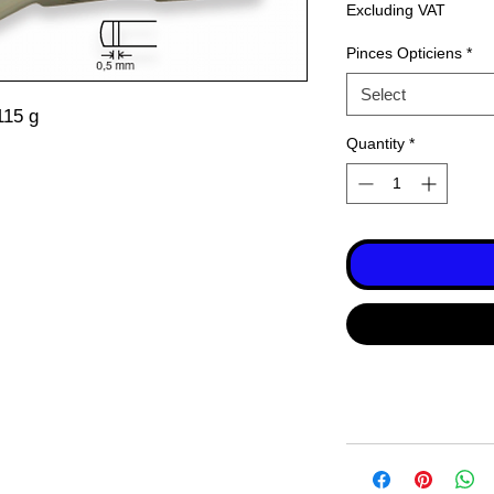
Excluding VAT
Pinces Opticiens
*
Select
115 g
Quantity
*