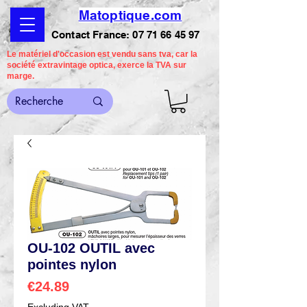
Matoptique.com
Contact France:
07 71 66 45 97
Le matériel d'occasion est vendu sans tva, car la
société extravintage optica, exerce la TVA sur
marge.
OU-102 OUTIL avec
pointes nylon
Price
€24.89
Excluding VAT