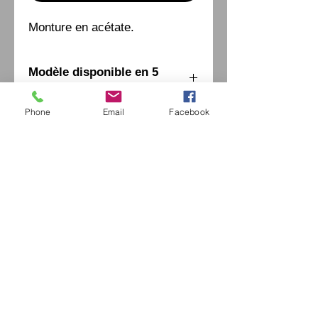
Monture en acétate.
Modèle disponible en 5
couleurs et 2 tailles
Phone
Email
Facebook
Eurl Extravintage Optica
46 Av Pierre Mendes France
94880 Noiseau
Mr Jérome Kharoubi /
0771664597
Extravintage-optica@outlook.fr
matoptique@gmail.com
RCS:
98763786500013
France