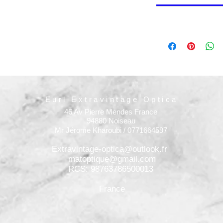
Eurl Extravintage Optica
46 Av Pierre Mendes France
94880 Noiseau
Mr Jérome Kharoubi / 0771664597
Extravintage-optica@outlook.fr
matoptique@gmail.com
RCS: 98763786500013
France