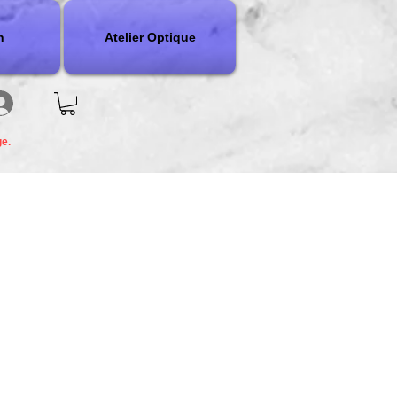
n
Atelier Optique
ge.