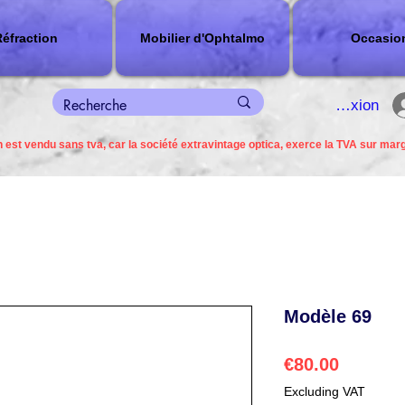
éfraction
Mobilier d'Ophtalmo
Occasio
connexion
 est vendu sans tva, car la société extravintage optica, exerce la TVA sur mar
Modèle 69
Price
€80.00
Excluding VAT