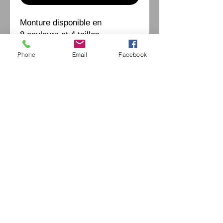
Monture disponible en
8 couleurs et 4 tailles
Phone
Email
Facebook
Eurl Extravintage Optica
46 Av Pierre Mendes France
94880 Noiseau
Mr Jérome Kharoubi /
0771664597
Extravintage-optica@outlook.fr
matoptique@gmail.com
RCS:
98763786500013
France