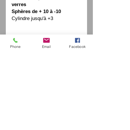
verres
Sphères de + 10 à -10
Cylindre jusqu'à +3
Fiche Technique
Phone
Email
Facebook
Eurl Extravintage Optica
46 Av Pierre Mendes France
94880 Noiseau
Mr Jérome Kharoubi /
0771664597
Extravintage-optica@outlook.fr
matoptique@gmail.com
RCS:
98763786500013
France