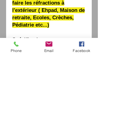
faire les réfractions à
l'extérieur ( Ehpad, Maison de
retraite, Ecoles, Crèches,
Pédiatrie etc...)
Spécification:
Sphere range-10.0D ~ +10.0D
Phone
Email
Facebook
Cylinder range-5.0D ~ +5.0D
Axis of astigmatism range1° ~
180°, increments of 1 degree
Data acquisition time＜1s/eye
Info Documents
Veuillez télécharger les
brochures du produit sur
l'onglet
"ACCUEIL"
Eurl Extravintage Optica